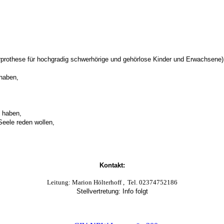
hrprothese für hochgradig schwerhörige und gehörlose Kinder und Erwachsene)
 haben,
e haben,
Seele reden wollen,
Kontakt:
Leitung: Marion Hölterhoff , Tel. 02374752186
Stellvertretung: Info folgt
E-Mail:
ci-shg-hagen@civ-nrw.de
Die Gruppe ist Mitglied im CIV-NRW e.V. -
www.civ-nrw.de