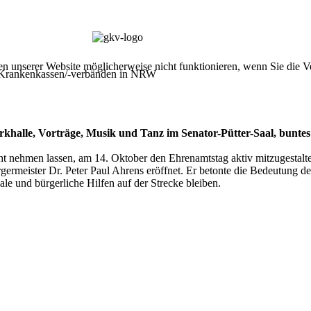
nen unserer Website möglicherweise nicht funktionieren, wenn Sie die
 Krankenkassen/-verbänden in NRW
 Parkhalle, Vorträge, Musik und Tanz im Senator-Pütter-Saal, bu
icht nehmen lassen, am 14. Oktober den Ehrenamtstag aktiv mitzuges
 Dr. Peter Paul Ahrens eröffnet. Er betonte die Bedeutung der ehr
le und bürgerliche Hilfen auf der Strecke bleiben.