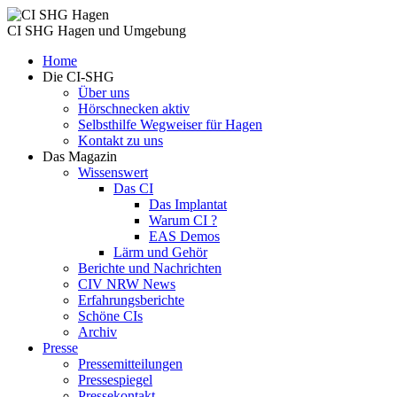
CI SHG Hagen und Umgebung
Home
Die CI-SHG
Über uns
Hörschnecken aktiv
Selbsthilfe Wegweiser für Hagen
Kontakt zu uns
Das Magazin
Wissenswert
Das CI
Das Implantat
Warum CI ?
EAS Demos
Lärm und Gehör
Berichte und Nachrichten
CIV NRW News
Erfahrungsberichte
Schöne CIs
Archiv
Presse
Pressemitteilungen
Pressespiegel
Pressekontakt