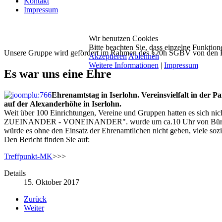
Kontakt
Impressum
Wir benutzen Cookies
Bitte beachten Sie, dass einzelne Funktio
Unsere Gruppe wird gefördert im Rahmen des §20h SGBV von den
Akzeptieren
Ablehnen
Weitere Informationen
|
Impressum
Es war uns eine Ehre
Ehrenamtstag in Iserlohn. Vereinsvielfalt in der
auf der Alexanderhöhe in Iserlohn.
Weit über 100 Einrichtungen, Vereine und Gruppen hatten es sich n
ZUEINANDER - VONEINANDER". wurde um ca.10 Uhr von Bürgermeister
würde es ohne den Einsatz der Ehrenamtlichen nicht geben, viele sozia
Den Bericht finden Sie auf:
Treffpunkt-MK
>>>
Details
15. Oktober 2017
Zurück
Weiter